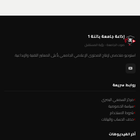
إذاعة جامعة باتنة 1
صوت الجامعة - رؤية المستقبل
استوديو متخصص لإنتاج المحتوى الإعلامي الجامعي بأعلى المعايير التقنية والإبداعية.
روابط سريعة
مركز السمعي البصري
سياسة الخصوصية
شروط الاستخدام
حذف الحساب والبيانات
آخر الفيديوهات