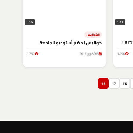
0:56
1:11
الكواليس
نة 1
كواليس تحضير أستوديو الجامعة
3,296
03 أكتوبر 2016
1,750
18
17
16