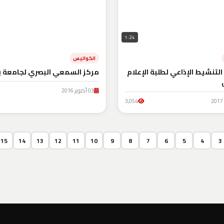
1:24
الكواليس
لتنشيط الإذاعي لطلبة الإعلام
مركز السمعي البصري لجامعة بات
03 أكتوبر 2016
3,054
15
14
13
12
11
10
9
8
7
6
5
4
3