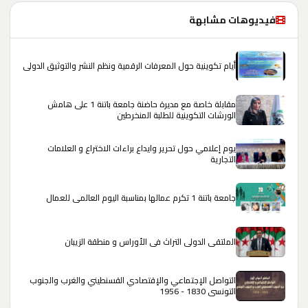
فيديوهات مشابهة
أيام تكوينية حول المعرفات الرقمية ونظم النشر والتوثيق الدولي
مقابلة خاصة مع مديرة حاضنة جامعة باتنة 1 على هامش
الورشات التكوينية للطلبة المنخرطين
يوم إعلامي حول تحرير وايداع براءات الاختراع و العلامات
التجارية
جامعة باتنة 1 تكرم عمالها بمناسبة اليوم العالمي للعمال
الملتقى الدولي التراث في الأوراس و منطقة الزيبان
التواصل الإجتماعي والإقتصادي القسنطيني والغرب والجنوب
التونسي 1830 - 1956