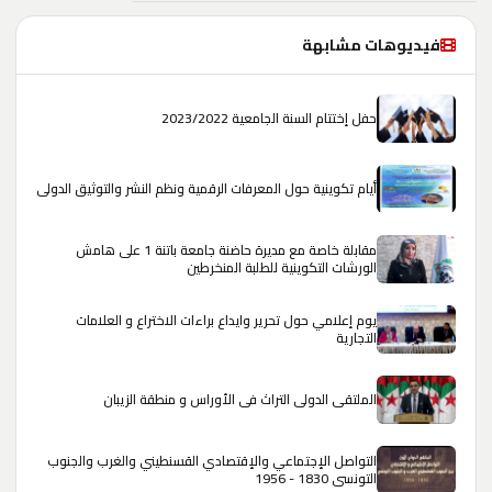
فيديوهات مشابهة
حفل إختتام السنة الجامعية 2023/2022
أيام تكوينية حول المعرفات الرقمية ونظم النشر والتوثيق الدولي
مقابلة خاصة مع مديرة حاضنة جامعة باتنة 1 على هامش
الورشات التكوينية للطلبة المنخرطين
يوم إعلامي حول تحرير وايداع براءات الاختراع و العلامات
التجارية
الملتقى الدولي التراث في الأوراس و منطقة الزيبان
التواصل الإجتماعي والإقتصادي القسنطيني والغرب والجنوب
التونسي 1830 - 1956