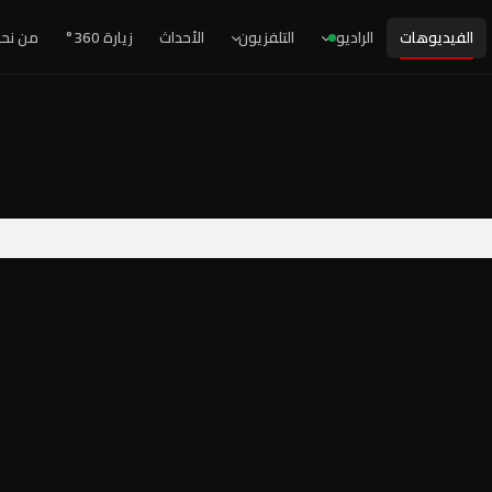
الفيديوهات
الراديو
التلفزيون
الأحداث
زيارة 360°
من نح