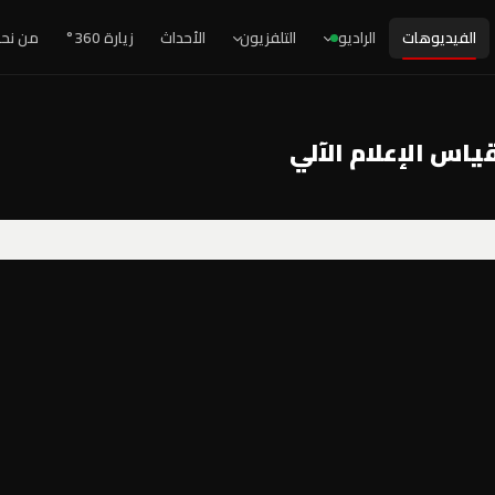
الفيديوهات
الراديو
التلفزيون
الأحداث
زيارة 360°
من نح