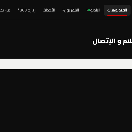
الفيديوهات
الراديو
التلفزيون
الأحداث
زيارة 360°
من نح
ام و الإتصال