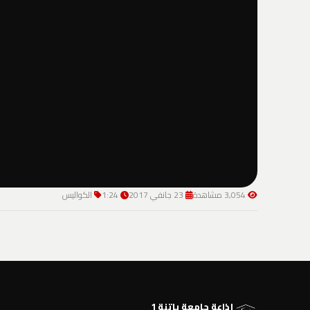
3,054 مشاهدة
23 جانفي 2017
1:24
الكواليس
إذاعة جامعة باتنة 1