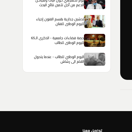
يوم تحسيسي حول آليات وهياكل
الدعم من أجل تثمين نتائج البحث
تدشين جدارية بقسم الفنون إحياء
لليوم الوطني للفنان
حصة فضاءات جامعية - الذكرى الـ65
لليوم الوطني للطالب
اليوم الوطني للطالب - عندما يتحول
القلم الى رشاش
تواصل معنا