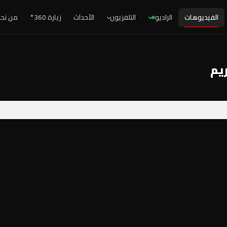
الفيديوهات
الراديو
التلفزيون
الأحداث
زيارة 360°
من نح
يم