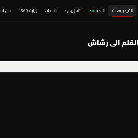
الفيديوهات
الراديو
التلفزيون
الأحداث
زيارة 360°
من نح
القلم الى رشاش