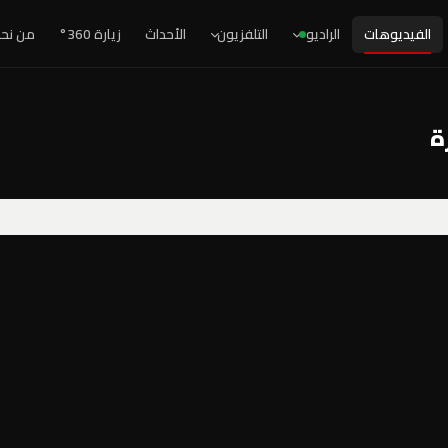
الفيديوهات
الراديو
التلفزيون
الأحداث
زيارة 360°
من نح
ة