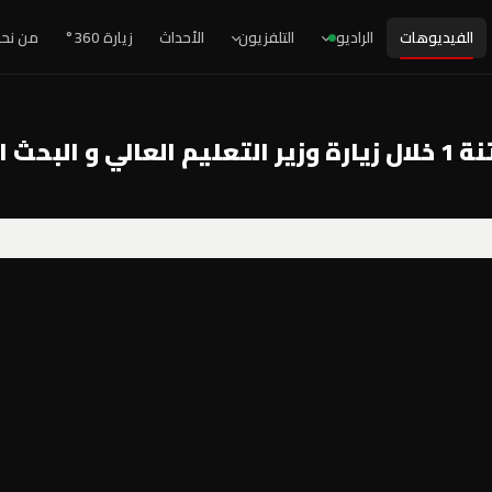
الفيديوهات
الراديو
التلفزيون
الأحداث
زيارة 360°
من نح
 العلمي