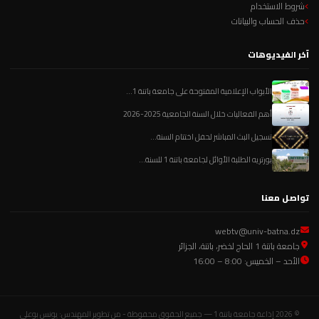
شروط الاستخدام
حذف الحساب والبيانات
آخر الفيديوهات
الأبواب الإعلامية المفتوحة على جامعة باتنة 1...
أهم الفعاليات خلال السنة الجامعية 2025-2026
تسجيل البث المباشر لحفل اختتام السنة...
بورتريه الطلبة الأوائل لجامعة باتنة 1 للسنة...
تواصل معنا
webtv@univ-batna.dz
جامعة باتنة 1 الحاج لخضر، باتنة، الجزائر
الأحد – الخميس: 8:00 – 16:00
© 2026 إذاعة جامعة باتنة 1 — جميع الحقوق محفوظة - من تطوير المهندس: يونس بوعلي