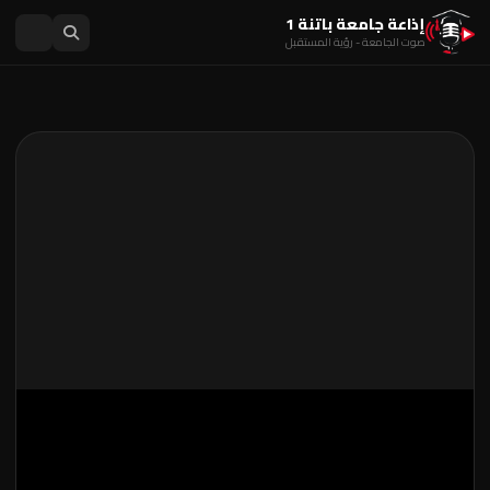
إذاعة جامعة باتنة 1
صوت الجامعة - رؤية المستقبل
آخر فيديو منشور
الأبواب الإعلامية المفتوحة على جامعة باتنة 1 لحاملي
بكالوريا دورة جوان 2026