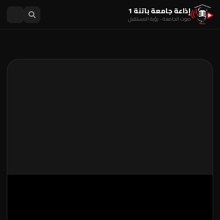
إذاعة جامعة باتنة 1
صوت الجامعة - رؤية المستقبل
آخر فيديو منشور
الأبواب الإعلامية المفتوحة على جامعة باتنة 1 لحاملي
بكالوريا دورة جوان 2026