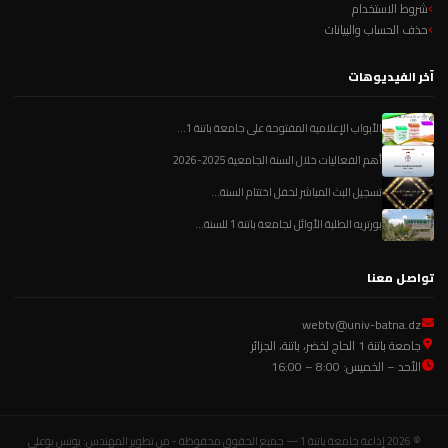
شروط الاستخدام
حذف الحساب والبيانات
آخر الفيديوهات
الأبواب الإعلامية المفتوحة على جامعة باتنة 1...
أهم الفعاليات خلال السنة الجامعية 2025-2026
تسجيل البث المباشر لحفل اختتام السنة...
بورتريه الطلبة الأوائل لجامعة باتنة 1 للسنة...
تواصل معنا
webtv@univ-batna.dz
جامعة باتنة 1 الحاج لخضر، باتنة، الجزائر
الأحد – الخميس: 8:00 – 16:00
© 2026 إذاعة جامعة باتنة 1 — جميع الحقوق محفوظة - من تطوير المهندس: يونس بوعلي